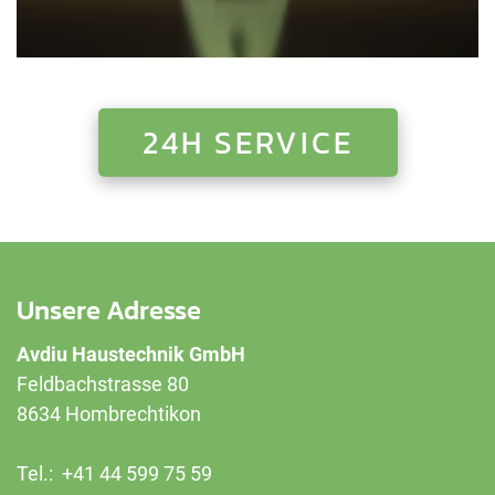
24H SERVICE
Unsere Adresse
Avdiu Haustechnik GmbH
Feldbachstrasse 80
8634 Hombrechtikon
Tel.: +41
44 599 75 59